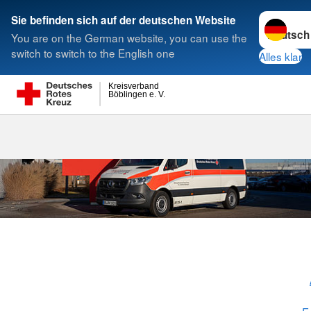
Sprache w
Sie befinden sich auf der deutschen Website
You are on the German website, you can use the
Suche
switch to switch to the English one
Alles klar
Kreisverband
Böblingen e. V.