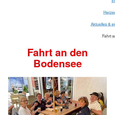
E
Herze
Aktuelles & e
Fahrt 
Fahrt an den
Bodensee