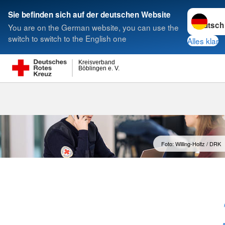
Sprache w
Sie befinden sich auf der deutschen Website
You are on the German website, you can use the
Suche
switch to switch to the English one
Alles klar
Kreisverband
Böblingen e. V.
Ansprechpart
Foto: Willing-Holtz / DRK