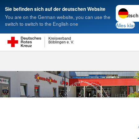
Sprache w
Sie befinden sich auf der deutschen Website
You are on the German website, you can use the
Suche
switch to switch to the English one
Alles klar
Kreisverband
Böblingen e. V.
Haus am Mark