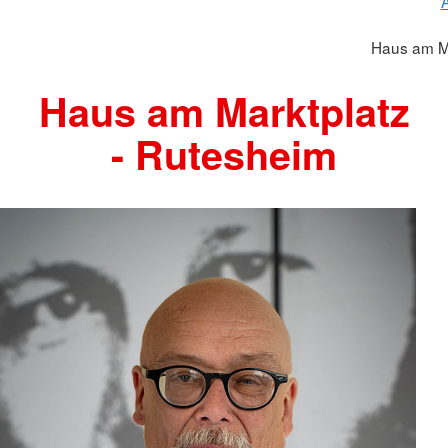
A
Haus am M
Haus am Marktplatz
- Rutesheim