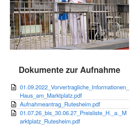
Dokumente zur Aufnahme
01.09.2022_Vorvertragliche_Informationen_
Haus_am_Marktplatz.pdf
Aufnahmeantrag_Rutesheim.pdf
01.07.26_bis_30.06.27_Preisliste_H._a._M
arktplatz_Rutesheim.pdf