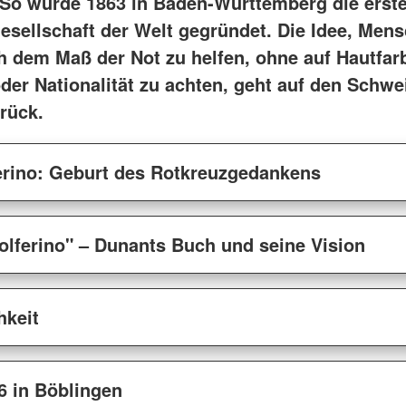
. So wurde 1863 in Baden-Württemberg die erst
Renningen
Soziale Alltagsunterstützung
verständlich
tesheim
Ansprechp
esellschaft der Welt gegründet. Die Idee, Men
Barrierefreie Angebote
Karriere
 Rutesheim
Betreuungsgruppen für Menschen
ch dem Maß der Not zu helfen, ohne auf Hautfar
lfingen
mit Demenz
oder Nationalität zu achten, geht auf den Schwe
nst
Betreuungsverein
rück.
lingen
Kleiderläden und Kleiderkammern
ingen
Kleidercontainer
Herzenswunsch-Mobil
erino: Geburt des Rotkreuzgedankens
Corhelper
olferino" – Dunants Buch und seine Vision
hkeit
6 in Böblingen