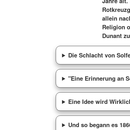
Jahre alt
Haus am Rankbach 
Jugendrotkreuz
Haus Widdumhof Ru
Rotkreuzg
Sanitätsdienst
Haus am Marktplatz
allein na
Wohlfahrts- und Sozialarbeit
Pflegezentrum Sinde
Religion 
Wohnberatung
Häuslicher Pflegedie
Engagement
Dunant zu
Tagespflege Holzger
Notfallnachsorgedienst
Tagespflege Sindelf
Ansprechpartner
Ausbildung
Die Schlacht von Solf
Ansprechpartner
"Eine Erinnerung an S
Eine Idee wird Wirklic
Und so begann es 186