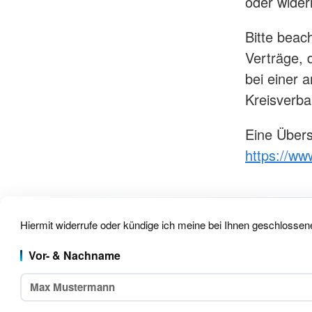
oder wider
Haus am Rankbach 
Jugendrotkreuz
Haus Widdumhof Ru
Sanitätsdienst
Haus am Marktplatz
Bitte beac
Wohlfahrts- und Sozialarbeit
Pflegezentrum Sinde
Verträge, 
Wohnberatung
Häuslicher Pflegedie
bei einer 
Engagement
Tagespflege Holzger
Kreisverba
Notfallnachsorgedienst
Tagespflege Sindelf
Ansprechpartner
Ausbildung
Eine Übers
Ansprechpartner
https://ww
Hiermit widerrufe oder kündige ich meine bei Ihnen geschlossene
Vor- & Nachname