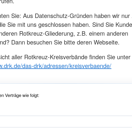
rufen.
Renningen
Soziale Alltagsunterstützung
tesheim
Ansprechp
Karriere
Barrierefreie Angebote
 Rutesheim
hten Sie: Aus Datenschutz-Gründen haben wir nur Z
Betreuungsgruppen für Menschen
lfingen
mit Demenz
die Sie mit uns geschlossen haben. Sind Sie Kunde
nst
Betreuungsverein
anderen Rotkreuz-Gliederung, z.B. einem anderen
lingen
Kleiderläden und Kleiderkammern
nd? Dann besuchen Sie bitte deren Webseite.
ingen
Kleidercontainer
Herzenswunsch-Mobil
icht aller Rotkreuz-Kreisverbände finden Sie unter
Corhelper
w.drk.de/das-drk/adressen/kreisverbaende/
n Verträge wie folgt: