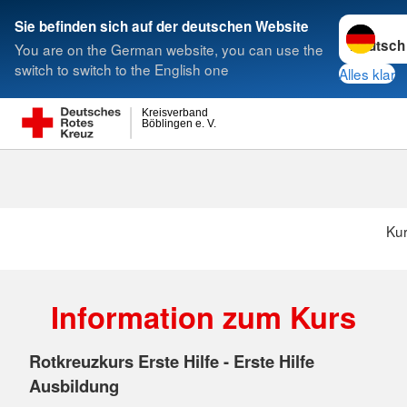
Sprache w
Sie befinden sich auf der deutschen Website
You are on the German website, you can use the
Suche
switch to switch to the English one
Alles klar
Kreisverband
Böblingen e. V.
Ku
Information zum Kurs
Rotkreuzkurs Erste Hilfe - Erste Hilfe
Ausbildung