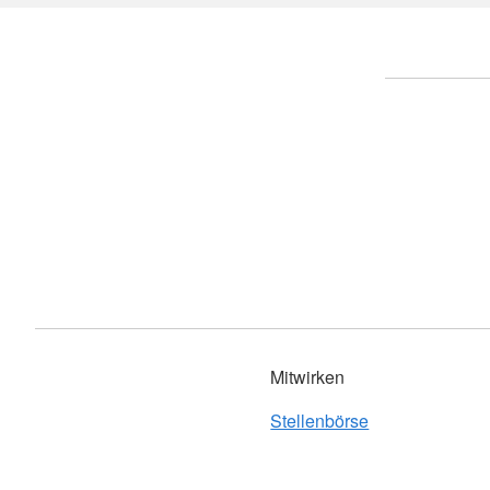
Haus am Rankbach 
Jugendrotkreuz
Haus Widdumhof Ru
Sanitätsdienst
Haus am Marktplatz
Wohlfahrts- und Sozialarbeit
Pflegezentrum Sinde
Wohnberatung
Häuslicher Pflegedie
Engagement
Tagespflege Holzger
Notfallnachsorgedienst
Tagespflege Sindelf
Ansprechpartner
Ausbildung
Ansprechpartner
Mitwirken
Stellenbörse