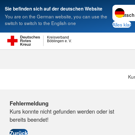
Sprache w
Sie befinden sich auf der deutschen Website
You are on the German website, you can use the
Suche
switch to switch to the English one
Alles klar
Kreisverband
Böblingen e. V.
Ku
Fehlermeldung
Kurs konnte nicht gefunden werden oder ist
bereits beendet!