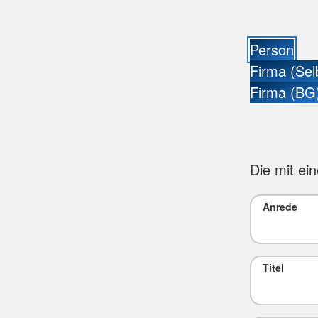
Person
Firma (Sel
Firma (BG
Die mit ei
Anrede
Titel