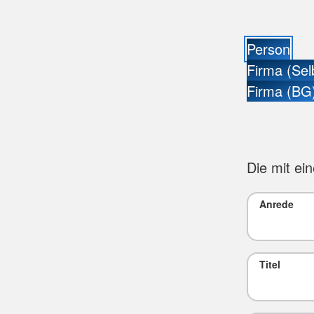
Person
Firma (Sel
Firma (BG
Die mit ei
Anrede
Titel