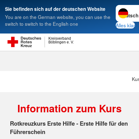
Sprache w
Sie befinden sich auf der deutschen Website
You are on the German website, you can use the
Suche
switch to switch to the English one
Alles klar
Kreisverband
Böblingen e. V.
Ku
Information zum Kurs
Rotkreuzkurs Erste Hilfe - Erste Hilfe für den
Führerschein