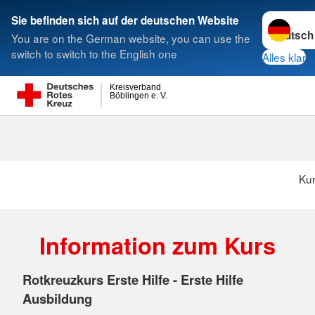
Sprache w
Sie befinden sich auf der deutschen Website
You are on the German website, you can use the
Suche
switch to switch to the English one
Alles klar
Kreisverband
Böblingen e. V.
Ku
Information zum Kurs
Rotkreuzkurs Erste Hilfe - Erste Hilfe
Ausbildung