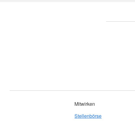
Haus am Rankbach 
Jugendrotkreuz
Haus Widdumhof Ru
Sanitätsdienst
Haus am Marktplatz
Wohlfahrts- und Sozialarbeit
Pflegezentrum Sinde
Wohnberatung
Häuslicher Pflegedie
Engagement
Tagespflege Holzger
Notfallnachsorgedienst
Tagespflege Sindelf
Ansprechpartner
Ausbildung
Ansprechpartner
Mitwirken
Stellenbörse