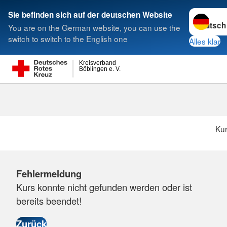
Sprache w
Sie befinden sich auf der deutschen Website
You are on the German website, you can use the
Suche
switch to switch to the English one
Alles klar
Kreisverband
Böblingen e. V.
Ku
Fehlermeldung
Kurs konnte nicht gefunden werden oder ist
bereits beendet!