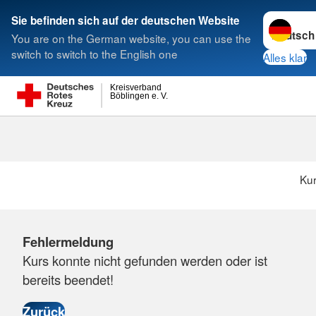
Sprache w
Sie befinden sich auf der deutschen Website
You are on the German website, you can use the
Suche
switch to switch to the English one
Alles klar
Kreisverband
Böblingen e. V.
Ku
Fehlermeldung
Kurs konnte nicht gefunden werden oder ist
bereits beendet!