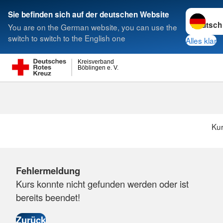
Sprache w
Sie befinden sich auf der deutschen Website
You are on the German website, you can use the
Suche
switch to switch to the English one
Alles klar
Kreisverband
Böblingen e. V.
Ku
Fehlermeldung
Kurs konnte nicht gefunden werden oder ist
bereits beendet!