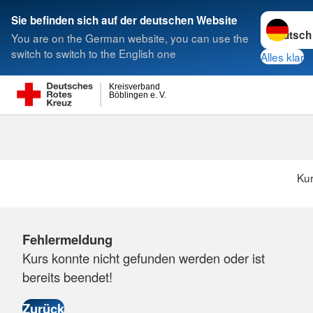
Sprache w
Sie befinden sich auf der deutschen Website
You are on the German website, you can use the
Suche
switch to switch to the English one
Alles klar
Kreisverband
Böblingen e. V.
Ku
Fehlermeldung
Kurs konnte nicht gefunden werden oder ist
bereits beendet!