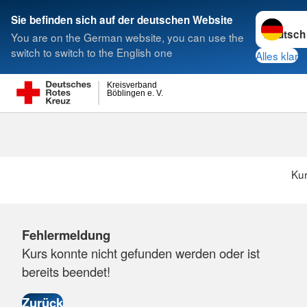
Sprache w
Sie befinden sich auf der deutschen Website
You are on the German website, you can use the
Suche
switch to switch to the English one
Alles klar
Kreisverband
Böblingen e. V.
Ku
Fehlermeldung
Kurs konnte nicht gefunden werden oder ist
bereits beendet!