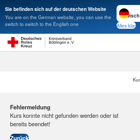
Sprache w
Sie befinden sich auf der deutschen Website
You are on the German website, you can use the
Suche
switch to switch to the English one
Alles klar
Kreisverband
Böblingen e. V.
Ku
Fehlermeldung
Kurs konnte nicht gefunden werden oder ist
bereits beendet!