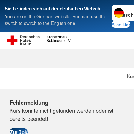
Sprache w
Sie befinden sich auf der deutschen Website
You are on the German website, you can use the
Suche
switch to switch to the English one
Alles klar
Kreisverband
Böblingen e. V.
Ku
Fehlermeldung
Kurs konnte nicht gefunden werden oder ist
bereits beendet!