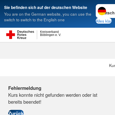
Sprache w
Sie befinden sich auf der deutschen Website
You are on the German website, you can use the
Suche
switch to switch to the English one
Alles klar
Kreisverband
Böblingen e. V.
Ku
Fehlermeldung
Kurs konnte nicht gefunden werden oder ist
bereits beendet!