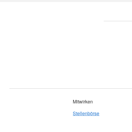
Haus am Rankbach 
Jugendrotkreuz
Haus Widdumhof Ru
Sanitätsdienst
Haus am Marktplatz
Wohlfahrts- und Sozialarbeit
Pflegezentrum Sinde
Wohnberatung
Häuslicher Pflegedie
Engagement
Tagespflege Holzger
Notfallnachsorgedienst
Tagespflege Sindelf
Ansprechpartner
Ausbildung
Ansprechpartner
Mitwirken
Stellenbörse